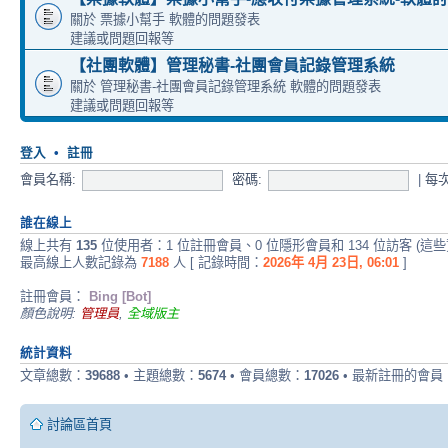
關於 票據小幫手 軟體的問題發表
建議或問題回報等
【社團軟體】管理秘書-社團會員記錄管理系統
關於 管理秘書-社團會員記錄管理系統 軟體的問題發表
建議或問題回報等
登入
•
註冊
會員名稱:
密碼:
|
每
誰在線上
線上共有
135
位使用者：1 位註冊會員、0 位隱形會員和 134 位訪客 (這
最高線上人數記錄為
7188
人 [ 記錄時間：
2026年 4月 23日, 06:01
]
註冊會員：
Bing [Bot]
顏色說明:
管理員
,
全域版主
統計資料
文章總數：
39688
• 主題總數：
5674
• 會員總數：
17026
• 最新註冊的會員
討論區首頁