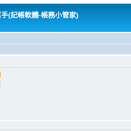
幫手(記帳軟體-帳務小管家)