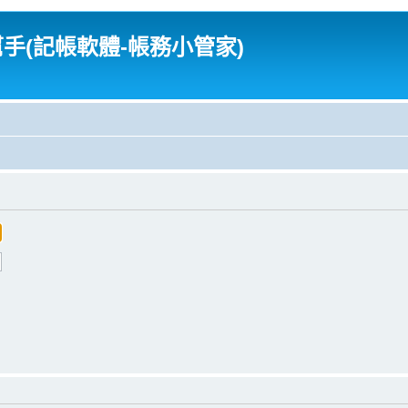
幫手(記帳軟體-帳務小管家)