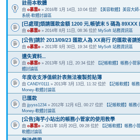
註冊本軟體
由
o慕雲o
» 2016年 1月 14日, 10:04 位於
【美容軟體】美容大師
系統-軟體討論區
[已處理]煩請匯款金額 1200 元,帳號末 5 碼為 89XX
由
o慕雲o
» 2014年 8月 11日, 08:36 位於
MySoft 站務資訊區
[公告]請於 2013/09/23 匯款人為 XX商行 的匯款者請
由
o慕雲o
» 2013年 9月 30日, 19:34 位於
MySoft 站務資訊區
遺失資料...
由
o慕雲o
» 2013年 5月 1日, 20:34 位於
【記帳軟體】帳務小管家 E
體討論區
年度收支淨值統計表無法複製剪貼簿
由
CANDY0111
» 2013年 3月 13日, 11:32 位於
【記帳軟體】帳務小
Money-軟體討論區
已匯款
由
jjyyss1234
» 2012年 12月 6日, 00:27 位於
【記帳軟體】帳務小
Money-軟體討論區
[公告]海芋小站出的帳務小管家的使用教學
由
o慕雲o
» 2011年 10月 20日, 09:28 位於
【記帳軟體】帳務小管家 
軟體討論區