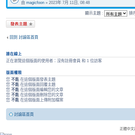
由
magicfoon
» 2023年 7月 11日, 08:48
顯示主題 :
排
發表新主題
回到 討論區首頁
誰在線上
正在瀏覽這個版面的使用者：沒有註冊會員 和 1 位訪客
版面權限
您
不能
在這個版面發表主題
您
不能
在這個版面回覆主題
您
不能
在這個版面編輯您的文章
您
不能
在這個版面刪除您的文章
您
不能
在這個版面上傳附加檔案
討論區首頁
正體中文