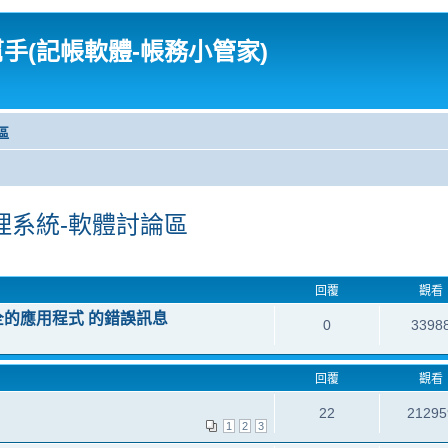
幫手(記帳軟體-帳務小管家)
區
理系統-軟體討論區
回覆
觀看
全的應用程式 的錯誤訊息
0
3398
回覆
觀看
22
21295
1
2
3