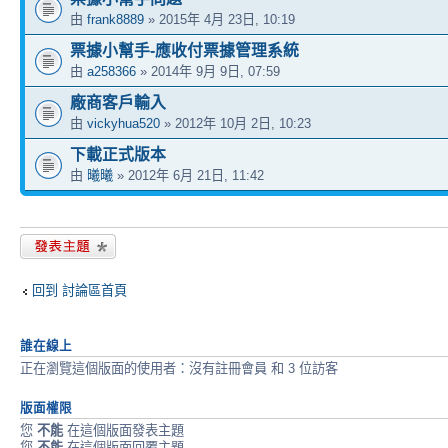
由
frank8889
» 2015年 4月 23日, 10:19
票據小幫手-應收付票據管理系統
由
a258366
» 2014年 9月 9日, 07:59
廠商客戶輸入
由
vickyhua520
» 2012年 10月 2日, 10:23
下載正式版本
由
曦曦
» 2012年 6月 21日, 11:42
發表新主題
回到 討論區首頁
誰在線上
正在瀏覽這個版面的使用者：沒有註冊會員 和 3 位訪客
版面權限
您
不能
在這個版面發表主題
您
不能
在這個版面回覆主題