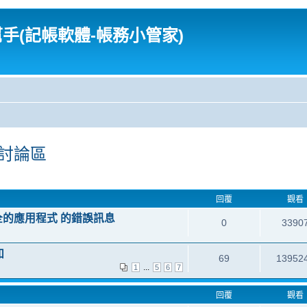
幫手(記帳軟體-帳務小管家)
體討論區
回覆
觀看
全的應用程式 的錯誤訊息
0
3390
知
69
13952
...
1
5
6
7
回覆
觀看