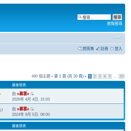
進階搜尋
問答集
註冊
登入
480 個主題 •
第
1
頁 (共
20
頁)
•
...
1
2
3
4
5
20
最後發表
由
o慕雲o
7
2026年 4月 4日, 15:03
由
o慕雲o
47
2024年 9月 5日, 08:00
最後發表