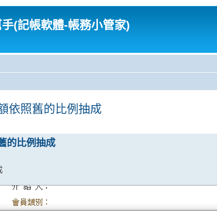
幫手(記帳軟體-帳務小管家)
金額依照舊的比例抽成
舊的比例抽成
成