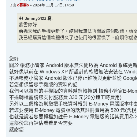
由
o慕雲o
» 2024年 11月 17日, 14:59
Jimmy5423 寫:
慕雲你好
前幾天我的手機更新了，結果我無法再開啟這個軟體。請問
我已經購買這個軟體很久了也使用的很習慣了。麻煩你感
您好
關於 帳務小管家 Android 版本無法開啟為 Android 系統
就好像以前在 Windows XP 所設計的軟體無法安裝在 Windows
不過帳務小管家 Android 版本已停止維護與更新並從 Google 
若您想保留您手機版的資料的話
我們可以將您的手機版的資料幫您轉換到 帳務小管家E-Mon
不過轉檔需請您支付服務費 330 元(20分鐘工時費用)
另外以上價格為幫您把手機資料轉到 E-Money 電腦版本
若您要使用 E-Money 電腦版的話其註冊費用為 520 元(含
也就是說若您要轉檔加註冊 E-Money 電腦版的話其費用為 330 +
這部份您再評估看看是否需要
感謝您