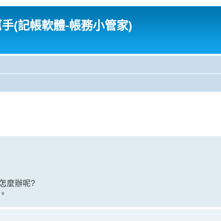
幫手(記帳軟體-帳務小管家)
怎麼辦呢?
。