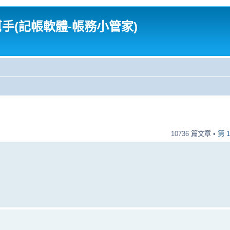
幫手(記帳軟體-帳務小管家)
10736 篇文章 •
第
1