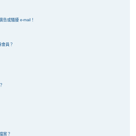
或騷擾 e-mail！
除會員？
？
檔案？