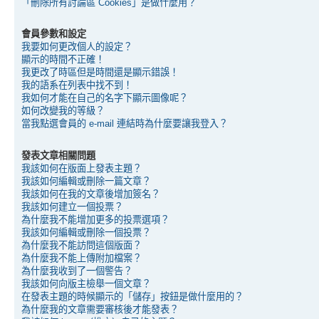
「刪除所有討論區 Cookies」是做什麼用？
會員參數和設定
我要如何更改個人的設定？
顯示的時間不正確！
我更改了時區但是時間還是顯示錯誤！
我的語系在列表中找不到！
我如何才能在自己的名字下顯示圖像呢？
如何改變我的等級？
當我點選會員的 e-mail 連結時為什麼要讓我登入？
發表文章相關問題
我該如何在版面上發表主題？
我該如何編輯或刪除一篇文章？
我該如何在我的文章後增加簽名？
我該如何建立一個投票？
為什麼我不能增加更多的投票選項？
我該如何編輯或刪除一個投票？
為什麼我不能訪問這個版面？
為什麼我不能上傳附加檔案？
為什麼我收到了一個警告？
我該如何向版主檢舉一個文章？
在發表主題的時候顯示的「儲存」按鈕是做什麼用的？
為什麼我的文章需要審核後才能發表？