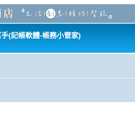
幫手(記帳軟體-帳務小管家)