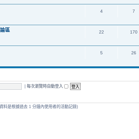
4
7
討論區
22
170
5
26
|
每次瀏覽時自動登入
些資料是根據過去 1 分鐘內使用者的活動記錄)