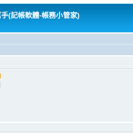
幫手(記帳軟體-帳務小管家)