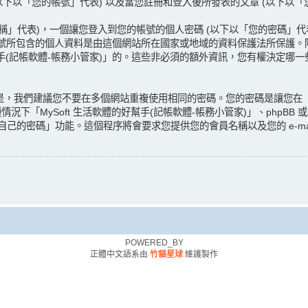
 (以下以「您的帳號」代表) 以及當您註冊和登入後所發表的文章 (以下以
表)，一個讓您登入到您的帳號的個人密碼 (以下以「您的密碼」代表) 以及一個
的帳號所包含的個人資料是由這個網站所在國家或地域的資料保護法所保護。除
好幫手(記帳軟體-帳務小管家)」的。這些非必須的額外資訊，您有權決定
是，我們建議您不要在多個網站重複使用相同的密碼。您的密碼是讓您在「My
下「MySoft 生活軟體的好幫手(記帳軟體-帳務小管家)」、phpB
自己的密碼」功能。這個程序將會要求您提供您的會員名稱以及您的 e-mai
POWERED_BY
正體中文語系由
竹貓星球
維護製作