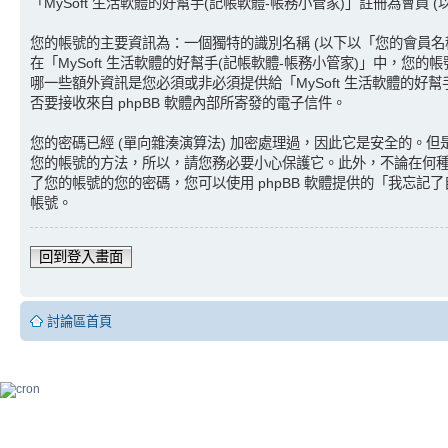
「MySoft 生活軟體的好幫手(記帳軟體-帳務小管家)」註冊為會員
您的帳號的主要資訊為：一個獨特的識別名稱 (以下以「您的會員名稱」代
在「MySoft 生活軟體的好幫手(記帳軟體-帳務小管家)」中，您
哪一些額外資訊是您必須或非必須提供給「MySoft 生活軟體的
否要接收來自 phpBB 軟體內部所寄發的電子信件。
您的密碼已經 (單向雜湊演算法) 加密處理過，因此它是安全的。但
您的帳號的方法，所以，請您務必要小心保護它。此外，不論在何種情況
了您的帳號的您的密碼，您可以使用 phpBB 軟體提供的「我忘記了
帳號。
回到登入畫面
討論區首頁