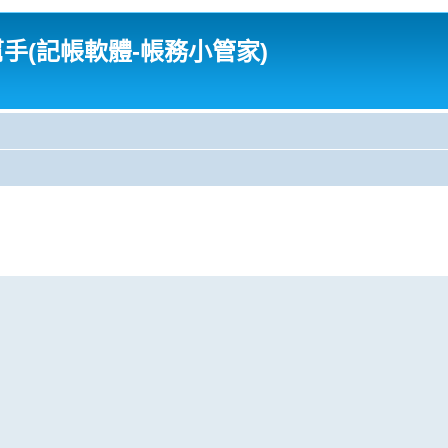
幫手(記帳軟體-帳務小管家)